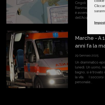
cookie 
Cingoli: la bimba si
Cliccan
Rianimazione Pediat
sarann
è avvenuto nel tardo
dell'Acquapark. Il p
Impost
Marche - A 19
anni fa la 
29 Gennaio 2025
Un drammatico episo
lunedì. Un uomo, rie
bagno, si è trovato d
la vita. I soccorsi s
personale...