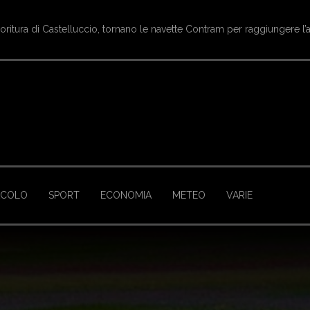
arche - Ginnastica artistica, Eva Amici campionessa italiana nella cate
ACOLO
SPORT
ECONOMIA
METEO
VARIE