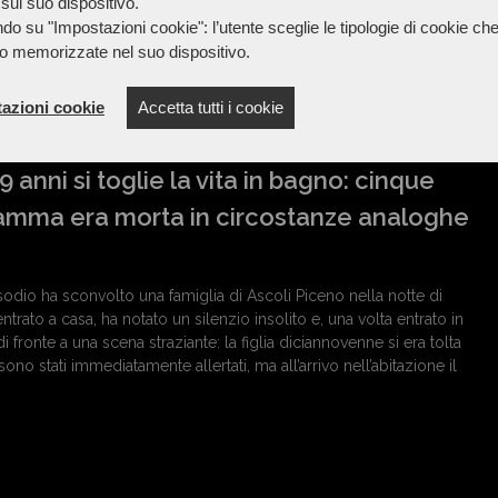
sul suo dispositivo.
 trova attualmente ricoverata nel Reparto di Anestesia e
do su "Impostazioni cookie": l’utente sceglie le tipologie di cookie ch
rica in prognosi riservata ma in condizioni stabili. L'incidente
o memorizzate nel suo dispositivo.
 pomeriggio di ieri vicino al parcheggio all'altezza
adre, con al...
azioni cookie
Accetta tutti i cookie
 anni si toglie la vita in bagno: cinque
mamma era morta in circostanze analoghe
dio ha sconvolto una famiglia di Ascoli Piceno nella notte di
ntrato a casa, ha notato un silenzio insolito e, una volta entrato in
i fronte a una scena straziante: la figlia diciannovenne si era tolta
ono stati immediatamente allertati, ma all’arrivo nell’abitazione il