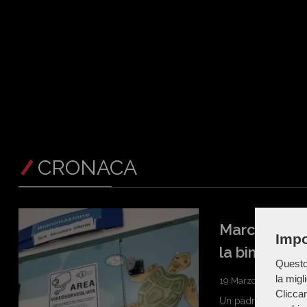
CRONACA
Marche - Padr
Impo
la bimba è 
Questo 
la migl
19 Marzo 2025
Cliccan
Un padre 42enne e la