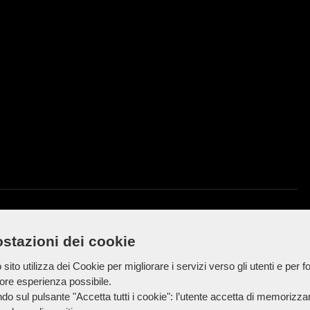
e e figlia di 2 anni investiti da un'auto:
stazioni dei cookie
grave
sito utilizza dei Cookie per migliorare i servizi verso gli utenti e per fo
iore esperienza possibile.
do sul pulsante "Accetta tutti i cookie": l’utente accetta di memorizzare
 figlia di 2 anni sono stati investiti da un'auto a San Faustino di