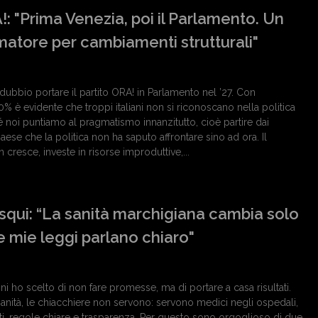
!: "Prima Venezia, poi il Parlamento. Un
matore per cambiamenti strutturali"
 dubbio portare il partito ORA! in Parlamento nel ’27. Con
0% è evidente che troppi italiani non si riconoscano nella politica
é noi puntiamo al pragmatismo innanzitutto, cioè partire dai
aese che la politica non ha saputo affrontare sino ad ora. Il
non cresce, investe in risorse improduttive,...
squi: “La sanità marchigiana cambia solo
Le mie leggi parlano chiaro"
ni ho scelto di non fare promesse, ma di portare a casa risultati.
sanità, le chiacchiere non servono: servono medici negli ospedali,
etti, regole chiare e trasparenza. Per questo sono orgoglioso di due