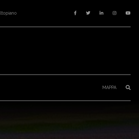
goria A1
MAPPA