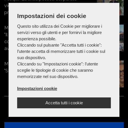
viene dettata solo dalla segreteria
provinciale"
Impostazioni dei cookie
Questo sito utilizza dei Cookie per migliorare i
Marche - Terme di Sarnano, Pasqui:
servizi verso gli utenti e per fornirvi la migliore
"Il sindaco Fantegrossi ha avuto il
esperienza possibile.
coraggio che nessuno aveva mai
Cliccando sul pulsante "Accetta tutti i cookie":
avuto prima"
l’utente accetta di memorizzare tutti i cookie sul
suo dispositivo.
Marche - Tolentino, Civico22:
Cliccando su "Impostazioni cookie": l’utente
sceglie le tipologie di cookie che saranno
"Stanchi delle baruffe fra ex alleati"
memorizzate nel suo dispositivo.
Impostazioni cookie
Accetta tutti i cookie