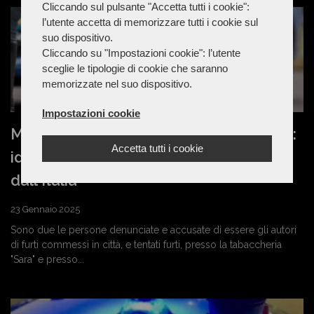
Cliccando sul pulsante "Accetta tutti i cookie":
l’utente accetta di memorizzare tutti i cookie sul
suo dispositivo.
Cliccando su "Impostazioni cookie": l’utente
sceglie le tipologie di cookie che saranno
memorizzate nel suo dispositivo.
Impostazioni cookie
Marche - Civitanova, furti e tentati furti:
Accetta tutti i cookie
identificati in due, uno è stato espulso
dall'Italia
23 Gennaio 2025
Sono due le persone denunciate e accusate di essere gli autori
di furti commessi in città, e tentati furti, presso la tabaccheria
"Sara" e presso...