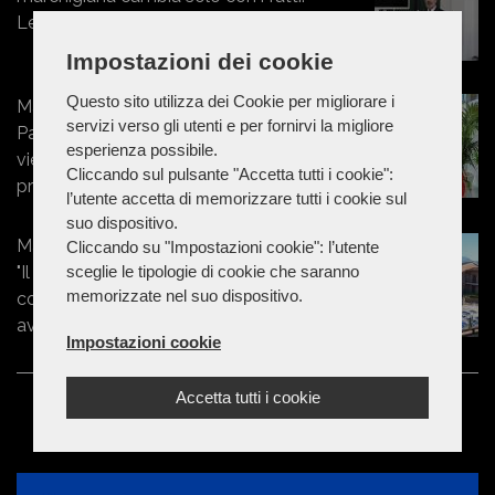
Le mie leggi parlano chiaro"
Impostazioni dei cookie
Questo sito utilizza dei Cookie per migliorare i
Marche - Forza Italia Macerata,
servizi verso gli utenti e per fornirvi la migliore
Pasqui: "La linea politica del partito
esperienza possibile.
viene dettata solo dalla segreteria
Cliccando sul pulsante "Accetta tutti i cookie":
provinciale"
l’utente accetta di memorizzare tutti i cookie sul
suo dispositivo.
Marche - Terme di Sarnano, Pasqui:
Cliccando su "Impostazioni cookie": l’utente
"Il sindaco Fantegrossi ha avuto il
sceglie le tipologie di cookie che saranno
memorizzate nel suo dispositivo.
coraggio che nessuno aveva mai
avuto prima"
Impostazioni cookie
Accetta tutti i cookie