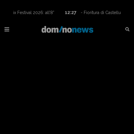
12:27
- Fioritura di Castelluccio, tornano le navette
Contram per raggiungere l’altopiano