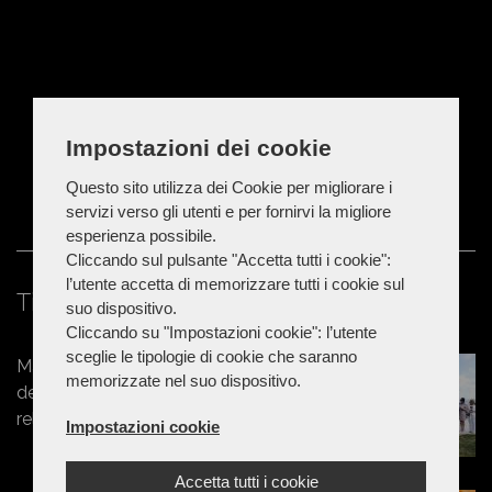
Impostazioni dei cookie
Questo sito utilizza dei Cookie per migliorare i
servizi verso gli utenti e per fornirvi la migliore
esperienza possibile.
Cliccando sul pulsante "Accetta tutti i cookie":
l’utente accetta di memorizzare tutti i cookie sul
Ti potrebbe interessare
suo dispositivo.
Cliccando su "Impostazioni cookie": l’utente
sceglie le tipologie di cookie che saranno
Marche - Turismo e valorizzazione
memorizzate nel suo dispositivo.
del territorio: nuova area piscina,
relax e campeggio a Le Borgianelle
Impostazioni cookie
Accetta tutti i cookie