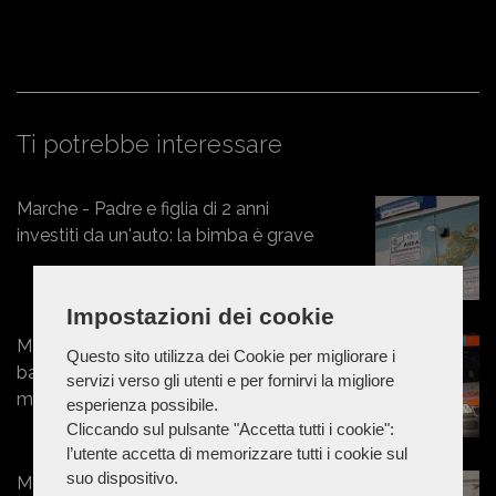
Ti potrebbe interessare
Marche - Padre e figlia di 2 anni
investiti da un'auto: la bimba è grave
Impostazioni dei cookie
Marche - A 19 anni si toglie la vita in
Questo sito utilizza dei Cookie per migliorare i
bagno: cinque anni fa la mamma era
servizi verso gli utenti e per fornirvi la migliore
morta in circostanze analoghe
esperienza possibile.
Cliccando sul pulsante "Accetta tutti i cookie":
l’utente accetta di memorizzare tutti i cookie sul
suo dispositivo.
Marche - Aggrediscono, malmenano