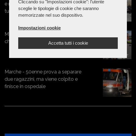
Cliccando su "Impostazioni cookie": l’utente
e rapinano un giovane: fermati tre
sceglie le tipologie di cookie che saranno
tunisini
memorizzate nel suo dispositivo.
Impostazioni cookie
Marche - Esce di strada con l'Ape
che poi si ribalta: un ferito a Torrette
Accetta tutti i cookie
Marche - 50enne prova a separare
due ragazzini, ma viene colpito e
finisce in ospedale