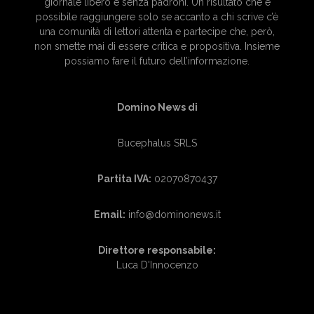
giornale libero e senza padroni. Un risultato che è
possibile raggiungere solo se accanto a chi scrive c’è
una comunità di lettori attenta e partecipe che, però,
non smette mai di essere critica e propositiva. Insieme
possiamo fare il futuro dell’informazione.
Domino News di
Bucephalus SRLS
Partita IVA:
02070870437
Email:
info@dominonews.it
Direttore responsabile:
Luca D'Innocenzo