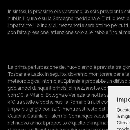
In sintesi, le prossime ore vedranno un sole prevalente sa
nubi in Liguria e sulla Sardegna meridionale. Tutti questi
impattante: il brindisi di mezzanotte sarà ottimo per tutti,
con l’alta pressione: attenzione solo alle nebbie fino al
La prima perturbazione del nuovo anno è prevista tra giov
Toscana e Lazio. In seguito, dovremo monitorare bene la 
meteorologica: intorno all’Epifania è probabile un diffus
godiamoci dunque il brindisi di mezzanotte con questo met
con 1°C, a Milano, Bologna e Venezia la notte sarà in comp
Impo
4°C tra stelle e poche nubi, a Roma più nubi con 7°C, a Nap
un po’ più grigio con 12°C, mentre sul resto del Paese sono 
Questo 
Calabria, Catania e Palermo. Comunque vada, il 2024 si c
la migl
Cliccan
nel nuovo anno: il proposito è quello di inquinare meno,
cookie 
di vivere un Pianeta con maggiore coscienza ecologica. 