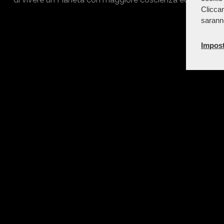
Cliccan
sarann
Impost