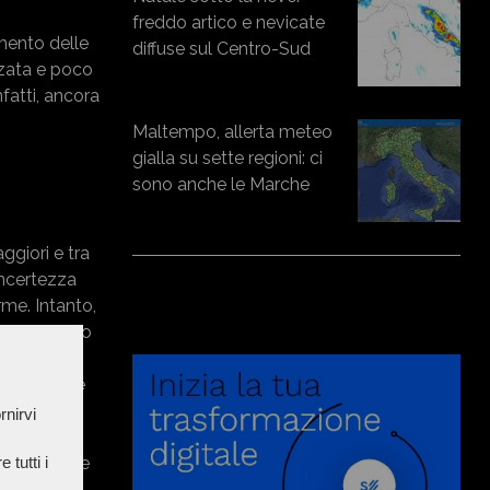
freddo artico e nevicate
umento delle
diffuse sul Centro-Sud
zzata e poco
nfatti, ancora
Maltempo, allerta meteo
gialla su sette regioni: ci
sono anche le Marche
ggiori e tra
incertezza
me. Intanto,
nza stellato
quillo con
rebbe essere
 a Reggio
rnirvi
 succederà
 tutti i
o Globale e