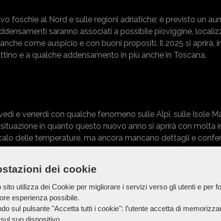
lvo foschie al Nord e sulle regioni adriatiche; è previsto un a
 addensamenti saranno associati a possibile pioviggine, locali
 anche come auspicio e con buoni propositi. Il 2025 si aprirà, i
 mattino e a qualche addensamento in più anche in Toscana.
edì e venerdì con qualche fenomeno sulle Alpi, sulle Isole Ma
situazione in quanto questo nuovo anno si aprirà con molta 
o calo delle temperature, ma ancora mancano dettagli e confer
eo, poi staremo a vedere: il cin-cin di Torino sarà in prevale
agnia della nebbia e 2-3°C, a Firenze vivremo un brindisi tran
stazioni dei cookie
oli foschia e 9°C a mezzanotte; infine, a Cagliari il cielo pot
previsti cieli sereni con 3 gradi a L’Aquila, 7°C a Bari, 10-11°C
sito utilizza dei Cookie per migliorare i servizi verso gli utenti e per fo
hiuderà come l’anno più caldo della storia, poi vedremo cosa
iore esperienza possibile.
do sul pulsante "Accetta tutti i cookie": l’utente accetta di memorizzare
 di provare a combattere questa estrema fase di Riscaldament
sul suo dispositivo.
Un 2025 green, magari.