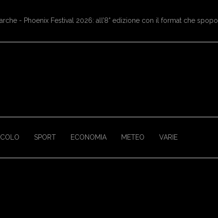
oritura di Castelluccio, tornano le navette Contram per raggiungere l’a
ACOLO
SPORT
ECONOMIA
METEO
VARIE