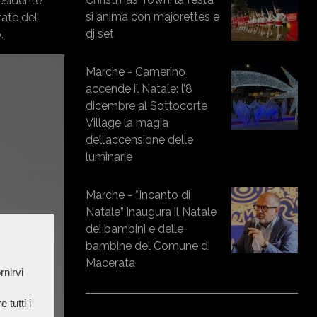
residente
si anima con majorettes e
tate del
dj set
.
Marche - Camerino
accende il Natale: l’8
dicembre al Sottocorte
Village la magia
dell’accensione delle
luminarie
Marche - “Incanto di
Natale” inaugura il Natale
dei bambini e delle
bambine del Comune di
Macerata
rnirvi
 tutti i