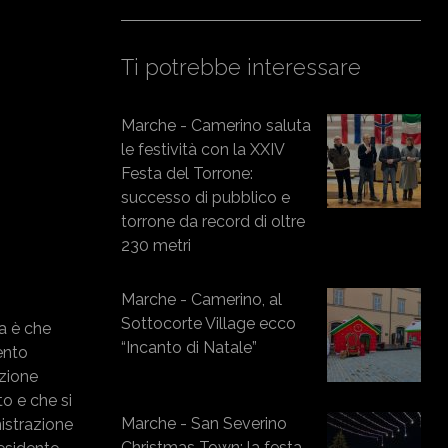
Ti potrebbe interessare
Marche - Camerino saluta
le festività con la XXIV
Festa del Torrone:
successo di pubblico e
torrone da record di oltre
230 metri
Marche - Camerino, al
Sottocorte Village ecco
la è che
“Incanto di Natale”
ento
izione
o e che si
Marche - San Severino
istrazione
Christmas Town: la festa