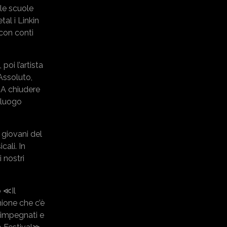
lle scuole
al i Linkin
 con conti
poi l’artista
Assoluto,
 A chiudere
l luogo
 giovani del
cali. In
 nostri
o ≪Il
nione che c’è
o impegnati e