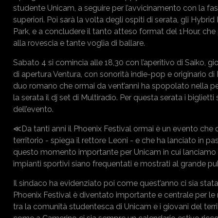
studente Unicam, a seguire per l’avvicinamento con la fasc
superiori. Poi sarà la volta degli ospiti di serata, gli Hyb
Park, e a concludere il tanto atteso format del 1Hour, ch
alla rovescia e tante voglia di ballare.
Sabato 4 si comincia alle 18,30 con l’aperitivo di Saiko, gio
di apertura Ventura, con sonorità indie-pop e originario di
duo romano che ormai da vent’anni ha spopolato nella peni
la serata il dj set di Multiradio. Per questa serata i biglie
dell’evento.
≪Da tanti anni il Phoenix Festival ormai è un evento che 
territorio - spiega il rettore Leoni - e che ha lanciato in pa
questo momento importante per Unicam in cui lanciamo un
impianti sportivi siano frequentati e mostrati al grande p
Il sindaco ha evidenziato poi come quest’anno ci sia stata s
Phoenix Festival è diventato importante e centrale per le 
tra la comunità studentesca di Unicam e i giovani del terri