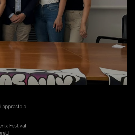
si appresta a
nix Festival
elli.