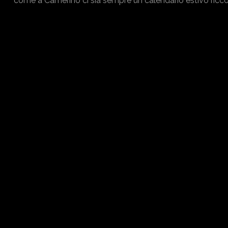
come a Camerino ci sia sempre un calendario estivo ricco 