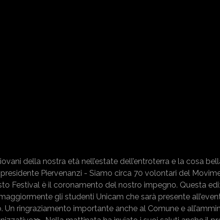
ani della nostra età nell’estate dell’entroterra e la cosa bel
a presidente Piervenanzi - Siamo circa 70 volontari del Movim
uesto Festival è il coronamento del nostro impegno. Questa ed
 maggiormente gli studenti Unicam che sarà presente all’event
ino. Un ringraziamento importante anche al Comune e all’ammin