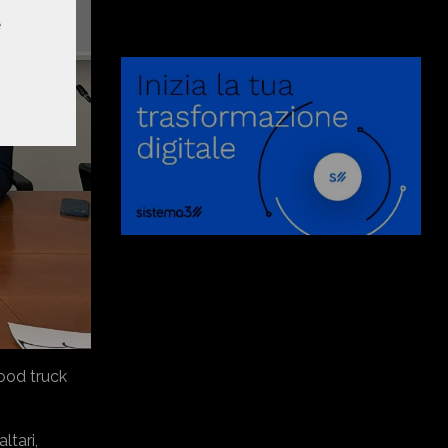
e
food truck
ltari,