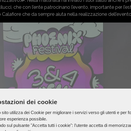
zzativo≫. Nella mattinata ha inviato i suoi saluti anche il p
cci, che con l’ente patrocinano l’evento, importante per l’es
vio Calafiore che da sempre aiuta nella realizzazione dell’evento
stazioni dei cookie
sito utilizza dei Cookie per migliorare i servizi verso gli utenti e per fo
iore esperienza possibile.
do sul pulsante "Accetta tutti i cookie": l’utente accetta di memorizzare