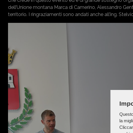
che crede in questo evento ed è di grande sostegno organi
dell’Unione montana Marca di Camerino, Alessandro Gentilu
territorio. I ringraziamenti sono andati anche all’ing. Stel
Impo
Questo 
la migl
Cliccan