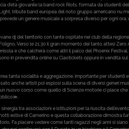
ia d’età giovanile la band rock Riots, formata da studenti de
rid Light, tribute band europea del noto gruppo americano nu met
e prevede un genere musicale a sorpresa diverso per ogni ora,
vane dj del territorio con tante ospitate nei club della regione, 
 Foligno. Verso le 21,30 il gran momento dei tanto attesi Zero 
sola e che calcherà come altri il palco del Phoenix Festival.
tti sono in prevendita online su Ciaotickets oppure in vendita su
crea tanta socialità e aggregazione, importante per studenti e
ssato anche artisti poi esplosi sulla scena di diversi generi musi
 nuovo corso come quello di Scienze motorie ci piace che i
ubblico≫.
inergia tra associazioni e istituzioni per la riuscita dell’event
notti estive di Camerino e questa collaborazione dimostra l’u
torio. Fa piacere vedere come tanti ragazzi negli anni si sian