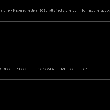
ioritura di Castelluccio, tornano le navette Contram per raggiungere l’
ACOLO
SPORT
ECONOMIA
METEO
VARIE