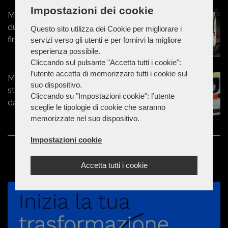
Impostazioni dei cookie
Marche - 50enne prova a separare
due ragazzini, ma viene colpito e
Questo sito utilizza dei Cookie per migliorare i
finisce in ospedale
servizi verso gli utenti e per fornirvi la migliore
esperienza possibile.
Cliccando sul pulsante "Accetta tutti i cookie":
l’utente accetta di memorizzare tutti i cookie sul
Marche - Tragedia a Macerata:
suo dispositivo.
studente ventenne si lascia cadere
Cliccando su "Impostazioni cookie": l’utente
dalla finestra e muore
sceglie le tipologie di cookie che saranno
memorizzate nel suo dispositivo.
Impostazioni cookie
Accetta tutti i cookie