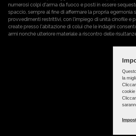
numerosi colpi d'arma da fuoco e posti in essere sequestri
spaccio, sempre al fine di affermare la propria egemonia s
provvedimenti restrittivi, con l'impiego di unità cinofile e 
create presso l'abitazione di colui che le indagini consent
armi nonché ulteriore materiale a riscontro delle risultanze
Impo
Questo 
la migl
Cliccan
cookie 
Cliccan
sarann
Impost