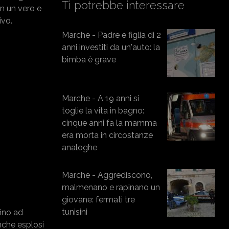
Ti potrebbe interessare
on un vero e
ivo.
Marche - Padre e figlia di 2
anni investiti da un'auto: la
bimba è grave
Marche - A 19 anni si
toglie la vita in bagno:
cinque anni fa la mamma
era morta in circostanze
analoghe
Marche - Aggrediscono,
malmenano e rapinano un
giovane: fermati tre
tunisini
fino ad
anche esplosi