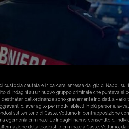
i custodia cautelare in carcere, emessa dal gip di Napoli su r
ito di indagini su un nuovo gruppo criminale che puntava al c
. I destinatari dell'ordinanza sono gravemente indiziati, a vario t
ggravanti di aver agito per motivi abietti, in più persone, avva
osi sul territorio di Castel Volturno in contrapposizione con af
pria egemonia criminale. Le indagini hanno consentito di indiv
affermazione della leadership criminale a Castel Volturno, da 