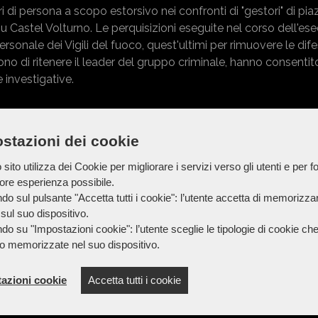
 di persona a scopo estorsivo nei confronti di "gestori" di pia
u Castel Volturno. Le perquisizioni eseguite nel corso dell'es
personale dei Vigili del fuoco, quest'ultimi per rimuovere le di
ono di ritenere il leader del gruppo criminale, hanno consentit
 investigative.
stazioni dei cookie
sito utilizza dei Cookie per migliorare i servizi verso gli utenti e per fo
iore esperienza possibile.
do sul pulsante "Accetta tutti i cookie": l’utente accetta di memorizzare
sul suo dispositivo.
do su "Impostazioni cookie": l’utente sceglie le tipologie di cookie ch
o memorizzate nel suo dispositivo.
azioni cookie
Accetta tutti i cookie