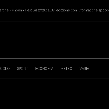
oritura di Castelluccio, tornano le navette Contram per raggiungere l’a
ACOLO
SPORT
ECONOMIA
METEO
VARIE