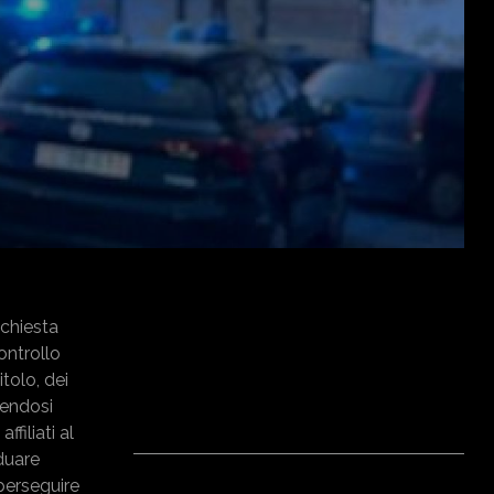
ichiesta
ontrollo
itolo, dei
lendosi
filiati al
iduare
perseguire