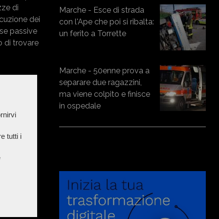
zze di
Marche - Esce di strada
ecuzione dei
con l'Ape che poi si ribalta:
fese passive
un ferito a Torrette
o di trovare
Marche - 50enne prova a
separare due ragazzini,
ma viene colpito e finisce
in ospedale
rnirvi
 tutti i
e