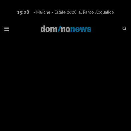
15:08
14:09
- Marche - Estate 2026: al Parco Acquatico
Eldorado in bus
mondo de