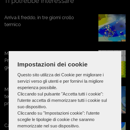
Ti potrebbe interessare
Arriva il freddo, in tre giorni crollo
termico
Marche - Vento forte: allerta della
Protezione Civile per tutta la
Impostazioni dei cookie
giornata di giovedì
Questo sito utilizza dei Cookie per migliorare i
servizi verso gli utenti e per fornirvi la migliore
esperienza possibile.
Meteo. repentino calo delle
Cliccando sul pulsante "Accetta tutti i cookie":
temperature da venerdì: probabili
l’utente accetta di memorizzare tutti i cookie sul
precipitazioni
suo dispositivo.
Cliccando su "Impostazioni cookie": l’utente
sceglie le tipologie di cookie che saranno
Capodanno senza precipitazioni,
memorizzate nel suo dispositivo.