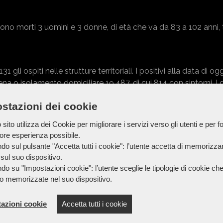
 sono morti 3 uomini e 3 donne, di età che va da 83 a 102 anni, 
i ospiti nelle strutture territoriali. I positivi alla data di oggi
ena o isolamento domiciliare 19.487, di cui 814 con sintomi. I g
stazioni dei cookie
sito utilizza dei Cookie per migliorare i servizi verso gli utenti e per fo
iore esperienza possibile.
do sul pulsante "Accetta tutti i cookie": l’utente accetta di memorizzare
sul suo dispositivo.
do su "Impostazioni cookie": l’utente sceglie le tipologie di cookie ch
o memorizzate nel suo dispositivo.
azioni cookie
Accetta tutti i cookie