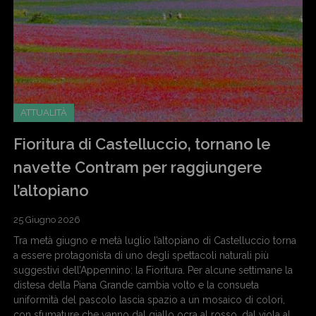
ATTUALITÀ
Fioritura di Castelluccio, tornano le
navette Contram per raggiungere
l’altopiano
25 Giugno 2026
Tra metà giugno e metà luglio l’altopiano di Castelluccio torna
a essere protagonista di uno degli spettacoli naturali più
suggestivi dell’Appennino: la Fioritura. Per alcune settimane la
distesa della Piana Grande cambia volto e la consueta
uniformità del pascolo lascia spazio a un mosaico di colori,
con sfumature che vanno dal giallo ocra al rosso, dal viola al