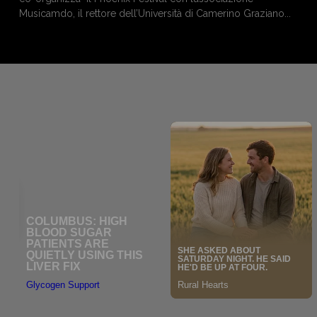
Musicamdo, il rettore dell’Università di Camerino Graziano...