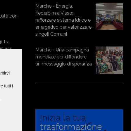
Marche - Energia,
Federbim a Visso:
tutti con
rafforzare sistema idrico e
energetico per valorizzare
singoli Comuni
, tra
uariti
Marche - Una campagna
mondiale per diffondere
un messaggio di speranza
rnirvi
 tutti i
e