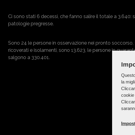
Ci sono stati 6 decessi, che fanno salire il totale a 3.640:
patologie pregresse.
Sono 24 le persone in osservazione nei pronto soccorso, 131 gl
ricoverati e isolamenti, sono 13.623, le persone in quarant
salgono a 330.401.
Impo
Questo 
la migl
Cliccan
cookie 
Cliccan
sarann
Impost