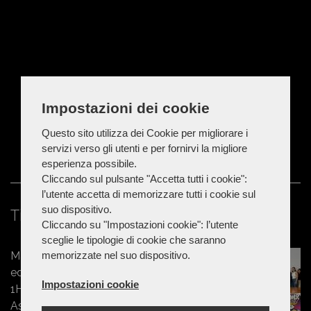
Impostazioni dei cookie
Questo sito utilizza dei Cookie per migliorare i
servizi verso gli utenti e per fornirvi la migliore
esperienza possibile.
Cliccando sul pulsante "Accetta tutti i cookie":
l’utente accetta di memorizzare tutti i cookie sul
suo dispositivo.
Ti potrebbe interessare
Cliccando su "Impostazioni cookie": l’utente
sceglie le tipologie di cookie che saranno
memorizzate nel suo dispositivo.
Marche - Phoenix Festival 2026: all’8°
edizione con il format che spopola
Impostazioni cookie
1Hour e i grandi ospiti gli Zero
Assoluto