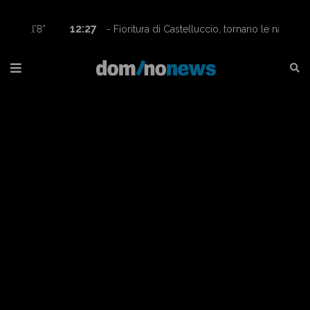
12:27
- Fioritura di Castelluccio, tornano le navette
Contram per raggiungere l’altopiano