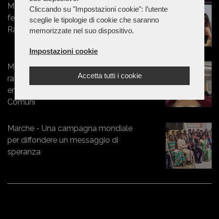
Marche - Dallo sportswear
Cliccando su "Impostazioni cookie": l’utente
femminile al mondo dei motori:
sceglie le tipologie di cookie che saranno
Rashway conquista la Superbike
memorizzate nel suo dispositivo.
Impostazioni cookie
Marche - Energia, Federbim a Visso:
Accetta tutti i cookie
rafforzare sistema idrico e
energetico per valorizzare singoli
Comuni
Marche - Una campagna mondiale
per diffondere un messaggio di
speranza