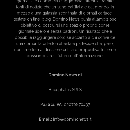
giornalistica completa e aggiornata, ottenuta tramite
fonti di notizie che arrivano dall’Italia e dal mondo. In
mezzo a una galassia sconfinata di giornali cartacei,
testate on line, blog, Domino News punta all’ambizioso
obiettivo di costruirsi uno spazio proprio come
giornale libero e senza padroni. Un risultato che è
possibile raggiungere solo se accanto a chi scrive c’è
una comunità di lettori attenta e partecipe che, però,
non smette mai di essere critica e propositiva. Insieme
possiamo fare il futuro dell’informazione.
Domino News di
Bucephalus SRLS
Partita IVA:
02070870437
Email:
info@dominonews.it