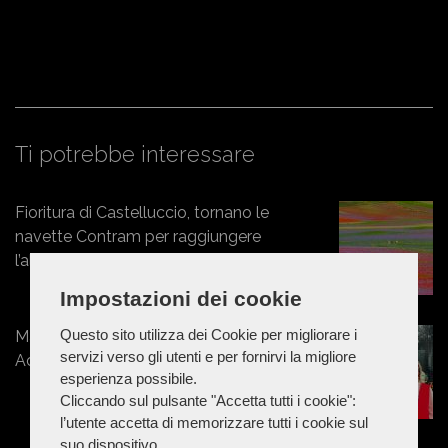
Ti potrebbe interessare
Fioritura di Castelluccio, tornano le
navette Contram per raggiungere
l’altopiano
Impostazioni dei cookie
Questo sito utilizza dei Cookie per migliorare i
Marche - Estate 2026: al Parco
servizi verso gli utenti e per fornirvi la migliore
Acquatico Eldorado in bus
esperienza possibile.
Cliccando sul pulsante "Accetta tutti i cookie":
l’utente accetta di memorizzare tutti i cookie sul
suo dispositivo.