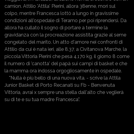
camion. Attilio 'Attila' Pierini, allora 38enne, morì sul
colpo, mentre Francesca lottò a lungo in gravissime
condizioni all'ospedale di Teramo per poi riprendersi. Da
allora ha cullato il sogno di portare a termine la
gravidanza con la procreazione assistita grazie al seme
congelato del marito. Un atto d'amore nei confronti di
Attilio da cui è nata ieri, alle 8.37, a Civitanova Marche, la
piccola Vittoria Pierini che pesa 4,170 kg, il giorno 8 come
il numero di 'canotta' del papà sui campi di basket e che
la mamma ora indossa orgogliosamente in ospedale.
"Nulla è più bello di una nuova vita. - scrive la Attila
Junior Basket di Porto Recanati su Fb - Benvenuta
Vittoria, avrai x sempre una stella dall'alto che veglierà
su di te e su tua madre Francesca".