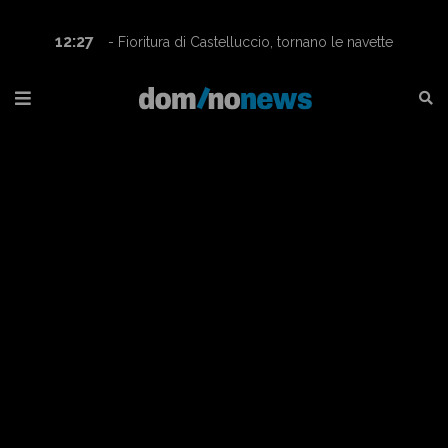
16:08
- Marche - Ginnastica artistica, Eva Amici
campionessa italiana nella categoria A1