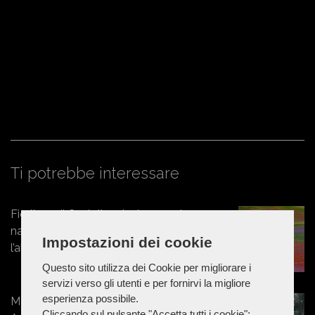
Ti potrebbe interessare
Fioritura di Castelluccio, tornano le
navette Contram per raggiungere
Impostazioni dei cookie
l’altopiano
Questo sito utilizza dei Cookie per migliorare i
servizi verso gli utenti e per fornirvi la migliore
esperienza possibile.
Marche - Estate 2026: al Parco
Cliccando sul pulsante "Accetta tutti i cookie":