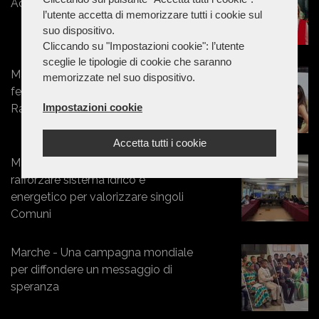
Acquatico Eldorado in bus
l’utente accetta di memorizzare tutti i cookie sul
suo dispositivo.
Cliccando su "Impostazioni cookie": l’utente
sceglie le tipologie di cookie che saranno
Marche - Dallo sportswear
memorizzate nel suo dispositivo.
femminile al mondo dei motori:
Impostazioni cookie
Rashway conquista la Superbike
Accetta tutti i cookie
Marche - Energia, Federbim a Visso:
rafforzare sistema idrico e
energetico per valorizzare singoli
Comuni
Marche - Una campagna mondiale
per diffondere un messaggio di
speranza