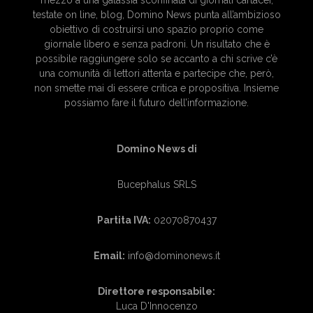
mezzo a una galassia sconfinata di giornali cartacei,
testate on line, blog, Domino News punta all’ambizioso
obiettivo di costruirsi uno spazio proprio come
giornale libero e senza padroni. Un risultato che è
possibile raggiungere solo se accanto a chi scrive c’è
una comunità di lettori attenta e partecipe che, però,
non smette mai di essere critica e propositiva. Insieme
possiamo fare il futuro dell’informazione.
Domino News di
Bucephalus SRLS
Partita IVA:
02070870437
Email:
info@dominonews.it
Direttore responsabile:
Luca D'Innocenzo