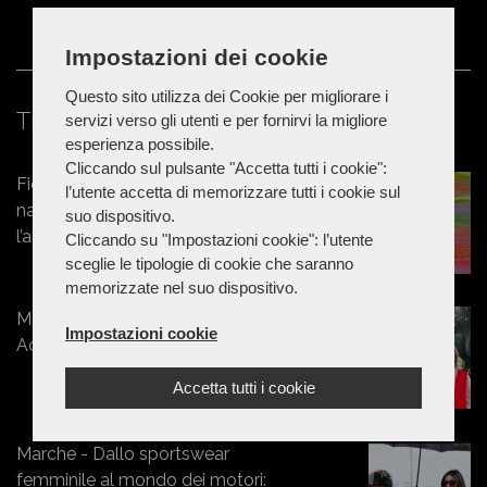
Impostazioni dei cookie
Questo sito utilizza dei Cookie per migliorare i
Ti potrebbe interessare
servizi verso gli utenti e per fornirvi la migliore
esperienza possibile.
Cliccando sul pulsante "Accetta tutti i cookie":
Fioritura di Castelluccio, tornano le
l’utente accetta di memorizzare tutti i cookie sul
navette Contram per raggiungere
suo dispositivo.
l’altopiano
Cliccando su "Impostazioni cookie": l’utente
sceglie le tipologie di cookie che saranno
memorizzate nel suo dispositivo.
Marche - Estate 2026: al Parco
Impostazioni cookie
Acquatico Eldorado in bus
Accetta tutti i cookie
Marche - Dallo sportswear
femminile al mondo dei motori: