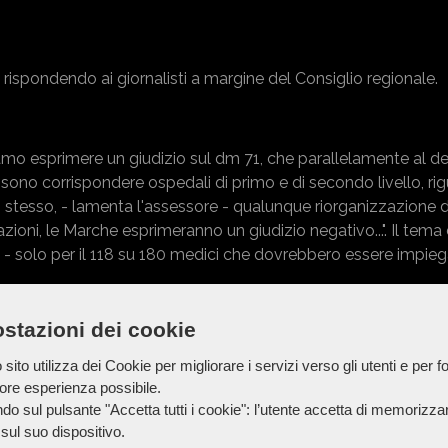
, rispondendo ai giornalisti a margine del Consiglio regionale.
amo esprimere un giudizio sul dm 71, che parallelamente al d
sono corrispondere ospedali di primo e di secondo livello, ri
re lo stesso, - lamenta l'assessore - qualunque riorganizzazione
zioni, le Marche esprimeranno un giudizio negativo...". Il tema 
 - solo per il 118 su 180 medici che dovrebbero essere impiega
ituazione: "Va eliminato il numero chiuso a medicina almeno p
o il problema della giungla di retribuzioni: molti medici non vo
stazioni dei cookie
ei punti di pronto soccorso perché c'è una giungla retributiva c
sito utilizza dei Cookie per migliorare i servizi verso gli utenti e per fo
gono questi servizi disagiati soprattutto quelli notturni. Ques
iore esperienza possibile.
osta. E' vero che ci sono la guerra, il Covid e l'aumento del c
do sul pulsante "Accetta tutti i cookie": l’utente accetta di memorizzare
 nel nostro Paese.
sul suo dispositivo.