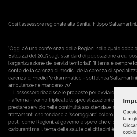
Così l'assessore regionale alla Sanità, Filippo Saltamartini
"Oggi c'è una conferenza delle Regioni nella quale dobbi
Balduzzi del 2015 sugli standard di popolazione a cui pos
l'organizzazione dei servizi territoriali". "Il tema è semp
conto della carenza di medici, della carenza di specializza
carenza di medici "è drammatico - sottolinea Saltamartini
ambulanze ne mancano 70".
L'assessore ribadisce le proposte per ovviare a questa s
- afferma - vanno triplicate le specializzazioni e va risolt
Impo
prestare servizio nella continuità assistenziale, nel 118, n
Questo 
trattamenti che tendono a 'scoraggiare' coloro i quali svol
la migl
posti, come Regioni, al governo e spero che ci sia una risp
Cliccan
carburanti ma il tema della salute dei cittadini è centrale
cookie 