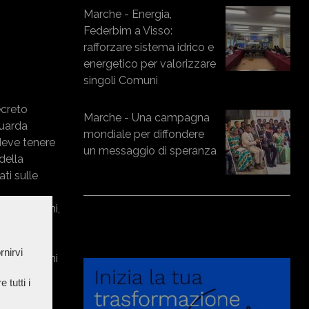
Marche - Energia,
Federbim a Visso:
rafforzare sistema idrico e
energetico per valorizzare
singoli Comuni
ecreto
Marche - Una campagna
guarda
mondiale per diffondere
 deve tenere
un messaggio di speranza
della
ti sulle
er 2-3 anni,
gliono
on
rnirvi
ti sono temi
osto dei
 tutti i