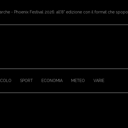
oritura di Castelluccio, tornano le navette Contram per raggiungere l’a
ACOLO
SPORT
ECONOMIA
METEO
VARIE