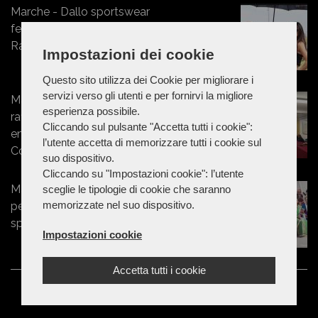
Marche - Dallo sportswear
femminile al mondo dei motori:
Rashway conquista la Superbike
Impostazioni dei cookie
Questo sito utilizza dei Cookie per migliorare i
servizi verso gli utenti e per fornirvi la migliore
Marche - Energia, Federbim a Visso:
esperienza possibile.
rafforzare sistema idrico e
Cliccando sul pulsante "Accetta tutti i cookie":
energetico per valorizzare singoli
l’utente accetta di memorizzare tutti i cookie sul
Comuni
suo dispositivo.
Cliccando su "Impostazioni cookie": l’utente
Marche - Una campagna mondiale
sceglie le tipologie di cookie che saranno
memorizzate nel suo dispositivo.
per diffondere un messaggio di
speranza
Impostazioni cookie
Accetta tutti i cookie