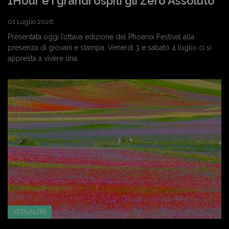
1Hour e i grandi ospiti gli Zero Assoluto
01 Luglio 2026
Presentata oggi l’ottava edizione del Phoenix Festival alla
presenza di giovani e stampa. Venerdì 3 e sabato 4 luglio ci si
appresta a vivere una...
ATTUALITÀ