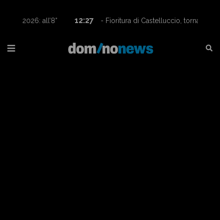
12:27
- Fioritura di Castelluccio, tornano le navette
Contram per raggiungere l’altopiano