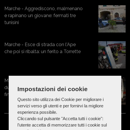
Marche - Aggrediscono, malmenano
e rapinano un giovane: fermati tre
tunisini
Marche - Esce di strada con l'Ape
che poi si ribalta: un ferito a Torrette
Marche - 50enne prova a separare
due ragazzini, ma viene colpito e
Impostazioni dei cookie
finisce in ospedale
Questo sito utilizza dei Cookie per migliorare i
servizi verso gli utenti e per fornirvi la migliore
esperienza possibile.
Cliccando sul pulsante "Accetta tutti i cookie":
l’utente accetta di memorizzare tutti i cookie sul