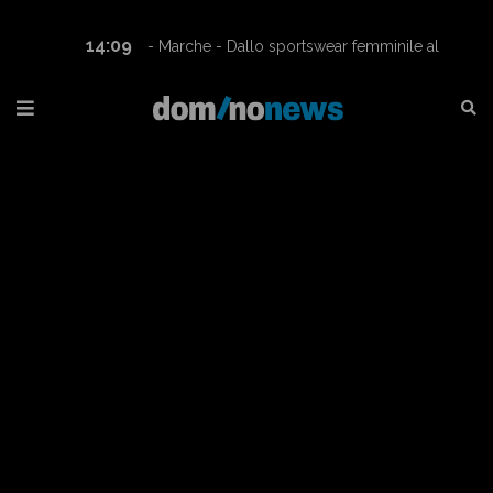
14:09
- Marche - Dallo sportswear femminile al
mondo dei motori: Rashway conquista la Superbike