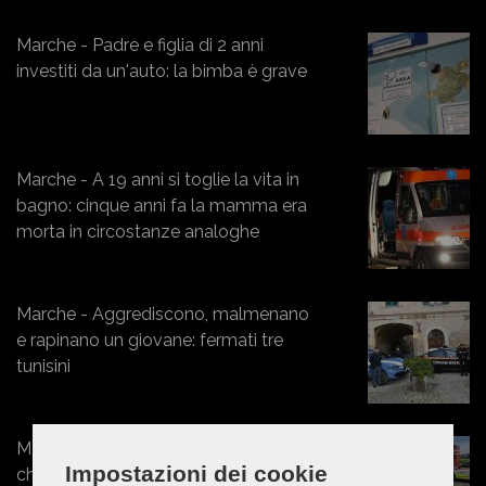
Marche - Padre e figlia di 2 anni
investiti da un'auto: la bimba è grave
Marche - A 19 anni si toglie la vita in
bagno: cinque anni fa la mamma era
morta in circostanze analoghe
Marche - Aggrediscono, malmenano
e rapinano un giovane: fermati tre
tunisini
Marche - Esce di strada con l'Ape
Impostazioni dei cookie
che poi si ribalta: un ferito a Torrette