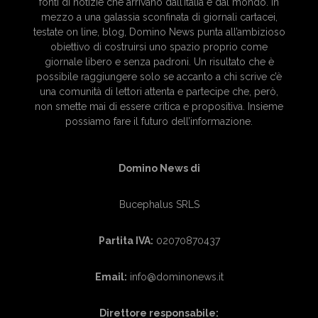
fonti di notizie che arrivano dall’Italia e dal mondo. In
mezzo a una galassia sconfinata di giornali cartacei,
testate on line, blog, Domino News punta all’ambizioso
obiettivo di costruirsi uno spazio proprio come
giornale libero e senza padroni. Un risultato che è
possibile raggiungere solo se accanto a chi scrive c’è
una comunità di lettori attenta e partecipe che, però,
non smette mai di essere critica e propositiva. Insieme
possiamo fare il futuro dell’informazione.
Domino News di
Bucephalus SRLS
Partita IVA:
02070870437
Email:
info@dominonews.it
Direttore responsabile: