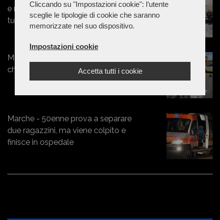
Cliccando su "Impostazioni cookie": l’utente
e rapinano un giovane: fermati tre
sceglie le tipologie di cookie che saranno
tunisini
memorizzate nel suo dispositivo.
Impostazioni cookie
Marche - Esce di strada con l'Ape
che poi si ribalta: un ferito a Torrette
Accetta tutti i cookie
Marche - 50enne prova a separare
due ragazzini, ma viene colpito e
finisce in ospedale