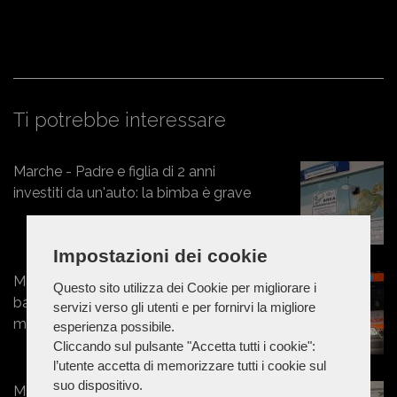
Ti potrebbe interessare
Marche - Padre e figlia di 2 anni
investiti da un'auto: la bimba è grave
Impostazioni dei cookie
Marche - A 19 anni si toglie la vita in
Questo sito utilizza dei Cookie per migliorare i
bagno: cinque anni fa la mamma era
servizi verso gli utenti e per fornirvi la migliore
morta in circostanze analoghe
esperienza possibile.
Cliccando sul pulsante "Accetta tutti i cookie":
l’utente accetta di memorizzare tutti i cookie sul
suo dispositivo.
Marche - Aggrediscono, malmenano