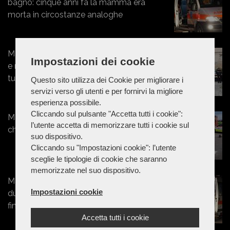
bagno: cinque anni fa la mamma era
morta in circostanze analoghe
Marche - Aggrediscono, malmenano
Impostazioni dei cookie
e rapinano un giovane: fermati tre
tunisini
Questo sito utilizza dei Cookie per migliorare i
servizi verso gli utenti e per fornirvi la migliore
esperienza possibile.
Cliccando sul pulsante "Accetta tutti i cookie":
Marche - Esce di strada con l'Ape
l’utente accetta di memorizzare tutti i cookie sul
che poi si ribalta: un ferito a Torrette
suo dispositivo.
Cliccando su "Impostazioni cookie": l’utente
sceglie le tipologie di cookie che saranno
memorizzate nel suo dispositivo.
Marche - 50enne prova a separare
Impostazioni cookie
due ragazzini, ma viene colpito e
finisce in ospedale
Accetta tutti i cookie