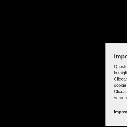
Impo
Questo 
la migl
Cliccan
cookie 
Cliccan
sarann
Impost