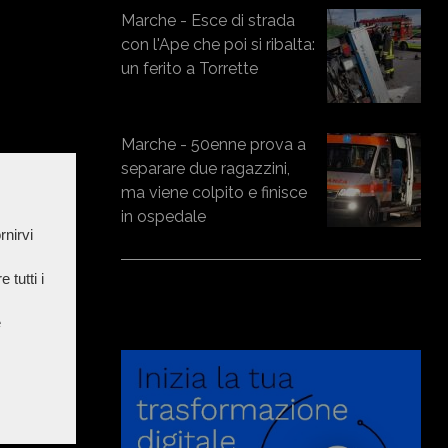
Marche - Esce di strada
con l'Ape che poi si ribalta:
un ferito a Torrette
Marche - 50enne prova a
separare due ragazzini,
ma viene colpito e finisce
in ospedale
rnirvi
 tutti i
e