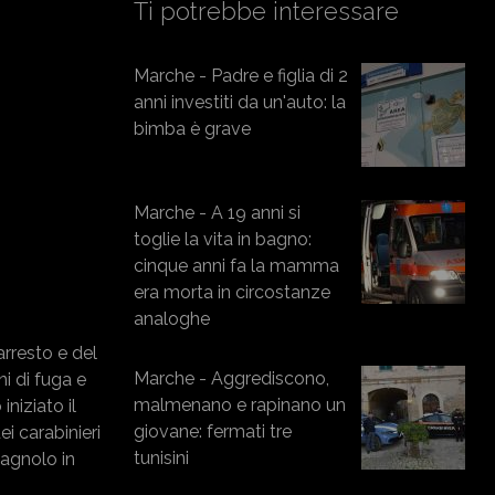
Ti potrebbe interessare
Marche - Padre e figlia di 2
anni investiti da un'auto: la
bimba è grave
Marche - A 19 anni si
toglie la vita in bagno:
cinque anni fa la mamma
era morta in circostanze
analoghe
arresto e del
Marche - Aggrediscono,
ni di fuga e
malmenano e rapinano un
niziato il
giovane: fermati tre
i carabinieri
tunisini
pagnolo in