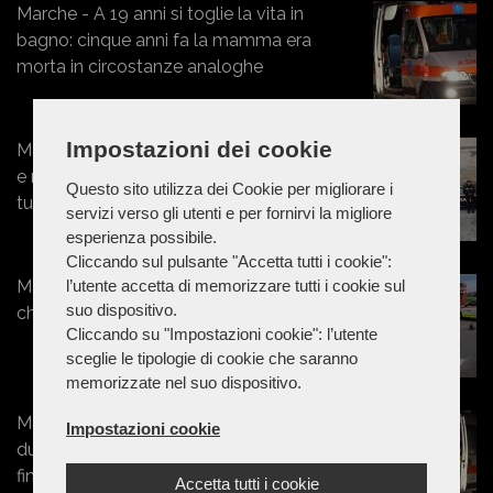
Marche - A 19 anni si toglie la vita in
bagno: cinque anni fa la mamma era
morta in circostanze analoghe
Impostazioni dei cookie
Marche - Aggrediscono, malmenano
e rapinano un giovane: fermati tre
Questo sito utilizza dei Cookie per migliorare i
tunisini
servizi verso gli utenti e per fornirvi la migliore
esperienza possibile.
Cliccando sul pulsante "Accetta tutti i cookie":
Marche - Esce di strada con l'Ape
l’utente accetta di memorizzare tutti i cookie sul
suo dispositivo.
che poi si ribalta: un ferito a Torrette
Cliccando su "Impostazioni cookie": l’utente
sceglie le tipologie di cookie che saranno
memorizzate nel suo dispositivo.
Marche - 50enne prova a separare
Impostazioni cookie
due ragazzini, ma viene colpito e
finisce in ospedale
Accetta tutti i cookie