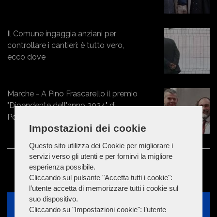
Il Comune ingaggia anziani per
controllare i cantieri: è tutto vero,
ecco dove
Marche - A Pino Frascarello il premio
"Dipendente dell'anno 2024" di
Poltrona Frau
Impostazioni dei cookie
Questo sito utilizza dei Cookie per migliorare i
servizi verso gli utenti e per fornirvi la migliore
esperienza possibile.
Cliccando sul pulsante "Accetta tutti i cookie":
l’utente accetta di memorizzare tutti i cookie sul
suo dispositivo.
Cliccando su "Impostazioni cookie": l’utente