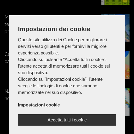
Meteo. repentino calo delle
temperature da venerdì: probabili
Impostazioni dei cookie
precipitazioni
Questo sito utilizza dei Cookie per migliorare i
servizi verso gli utenti e per fornirvi la migliore
esperienza possibile.
Capodanno senza precipitazioni,
Cliccando sul pulsante "Accetta tutti i cookie":
calo delle temperature per l'Epifania
l’utente accetta di memorizzare tutti i cookie sul
suo dispositivo.
Cliccando su "Impostazioni cookie": l’utente
sceglie le tipologie di cookie che saranno
Natale sotto la neve: freddo artico e
memorizzate nel suo dispositivo.
nevicate diffuse sul Centro-Sud
Impostazioni cookie
Accetta tutti i cookie