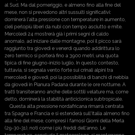
al Sud. Ma dal pomeriggio, e almeno fino alla fine del
mese, non si prevedono altri sussulti significativi:
dominerà l'alta pressione con temperature in aumento,
cieli perlopiù liberi da nubi con tempo asciutto e mite.
Mercoledì 24 mostrerà già i primi segni di caldo
anomalo, ad iniziare dalle montagne, poi il picco sarà
raggiunto tra giovedì e venerdì quando addirittura lo
zero termico si porterà fino a 3900 metri, una quota
tipica di fine giugno-inizio luglio. In questo contesto,
tuttavia, si segnala vento forte sui crinali alpini tra
mercoledì e giovedì, poi la possibilità di banchi di nebbia
da giovedì in Pianura Padana durante le ore notturne. A
tratti transiteranno anche delle sottili velature ma, come
detto, dominerà la stabilità anticiclonica subtropicale.
Questa alta pressione nordafricana rimarrà centrata
tra Spagna e Francia e si estenderà sull'Italia almeno fino
alla fine del mese, compresi i famosi Giorni della Merla
(29-30-31), noti come i più freddi dell'anno. Le