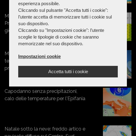
esperienza possibile.
Cliccando sul pulsante "Accetta tutti i cookie":
Marche - Vento forte: allerta della
l’utente accetta di memorizzare tutti i cookie sul
Protezione Civile per tutta la
suo dispositivo.
giornata di giovedì
Cliccando su "Impostazioni cookie": l’utente
sceglie le tipologie di cookie che saranno
memorizzate nel suo dispositivo.
Meteo. repentino calo delle
Impostazioni cookie
temperature da venerdì: probabili
precipitazioni
Accetta tutti i cookie
Capodanno senza precipitazioni,
calo delle temperature per l'Epifania
Natale sotto la neve: freddo artico e