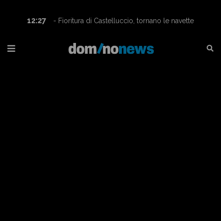
16:08
- Marche - Ginnastica artistica, Eva Amici
campionessa italiana nella categoria A1