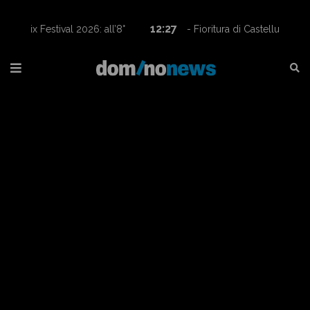
12:27
- Fioritura di Castelluccio, tornano le navette
Contram per raggiungere l’altopiano