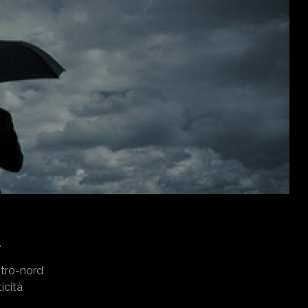
.
entro-nord
icità