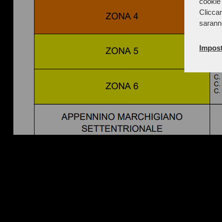
cookie 
Cliccan
sarann
Impost