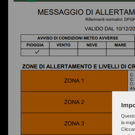
Impo
Questo 
la migl
Cliccan