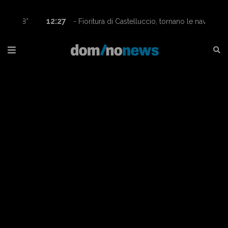
12:27
- Fioritura di Castelluccio, tornano le navette
Contram per raggiungere l’altopiano