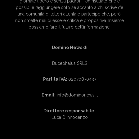
giornale libero e senza padroni. Un risultato che è
possibile raggiungere solo se accanto a chi scrive c’è
una comunità di lettori attenta e partecipe che, però,
non smette mai di essere critica e propositiva. Insieme
possiamo fare il futuro dell’informazione.
Domino News di
Bucephalus SRLS
Partita IVA:
02070870437
Email:
info@dominonews.it
Direttore responsabile:
Luca D'Innocenzo