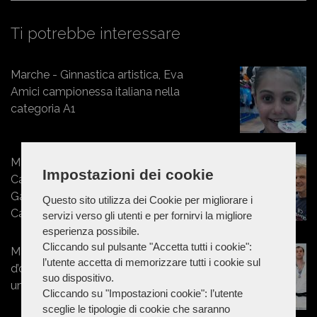
Ti potrebbe interessare
Marche - Ginnastica artistica, Eva
Amici campionessa italiana nella
categoria A1
Marche - Giovani atleti del Cus
Impostazioni dei cookie
Camerino protagonisti al Golden
Gala di Roma con la Città di
Questo sito utilizza dei Cookie per migliorare i
Camerino
servizi verso gli utenti e per fornirvi la migliore
esperienza possibile.
Cliccando sul pulsante "Accetta tutti i cookie":
Marche - CUS Camerino, partenza
l’utente accetta di memorizzare tutti i cookie sul
d’oro ai Campionati nazionali
suo dispositivo.
universitari
Cliccando su "Impostazioni cookie": l’utente
sceglie le tipologie di cookie che saranno