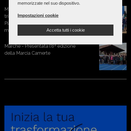
memorizzate nel suo dispositivo.
Marche - Campionati Nazionali CSI,
Impostazioni cookie
trionfo marchigiano: Belardinelli e
Piatanesi campioni italiani nel doppio
Accetta tutti i cookie
maschile
Marche - Presentata l’8ª edizione
della Marcia Camerte