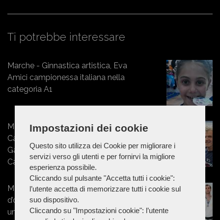
Ti potrebbe interessare
Marche - Ginnastica artistica, Eva
Amici campionessa italiana nella
categoria A1
Marche - Giovani atleti del Cus
Impostazioni dei cookie
Camerino protagonisti al Golden
Questo sito utilizza dei Cookie per migliorare i
Gala di Roma con la Città di
servizi verso gli utenti e per fornirvi la migliore
Camerino
esperienza possibile.
Cliccando sul pulsante "Accetta tutti i cookie":
Marche - CUS Camerino, partenza
l’utente accetta di memorizzare tutti i cookie sul
suo dispositivo.
d’oro ai Campionati nazionali
Cliccando su "Impostazioni cookie": l’utente
universitari