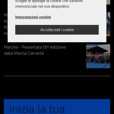
sceglie le tipologie di cookie che saranno
memorizzate nel suo dispositivo.
Marche - Campionati Nazionali CSI,
Impostazioni cookie
trionfo marchigiano: Belardinelli e
Piatanesi campioni italiani nel doppio
Accetta tutti i cookie
maschile
Marche - Presentata l’8ª edizione
della Marcia Camerte