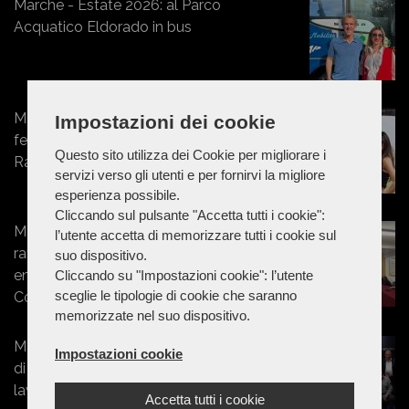
Marche - Estate 2026: al Parco
Acquatico Eldorado in bus
Marche - Dallo sportswear
Impostazioni dei cookie
femminile al mondo dei motori:
Questo sito utilizza dei Cookie per migliorare i
Rashway conquista la Superbike
servizi verso gli utenti e per fornirvi la migliore
esperienza possibile.
Cliccando sul pulsante "Accetta tutti i cookie":
Marche - Energia, Federbim a Visso:
l’utente accetta di memorizzare tutti i cookie sul
rafforzare sistema idrico e
suo dispositivo.
energetico per valorizzare singoli
Cliccando su "Impostazioni cookie": l’utente
sceglie le tipologie di cookie che saranno
Comuni
memorizzate nel suo dispositivo.
Marche - Edilasfalti celebra 25 anni
Impostazioni cookie
di attività: una storia di famiglia,
lavoro e futuro
Accetta tutti i cookie