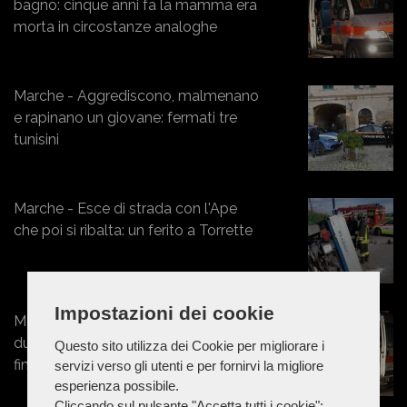
bagno: cinque anni fa la mamma era
morta in circostanze analoghe
Marche - Aggrediscono, malmenano
e rapinano un giovane: fermati tre
tunisini
Marche - Esce di strada con l'Ape
che poi si ribalta: un ferito a Torrette
Impostazioni dei cookie
Marche - 50enne prova a separare
due ragazzini, ma viene colpito e
Questo sito utilizza dei Cookie per migliorare i
finisce in ospedale
servizi verso gli utenti e per fornirvi la migliore
esperienza possibile.
Cliccando sul pulsante "Accetta tutti i cookie":