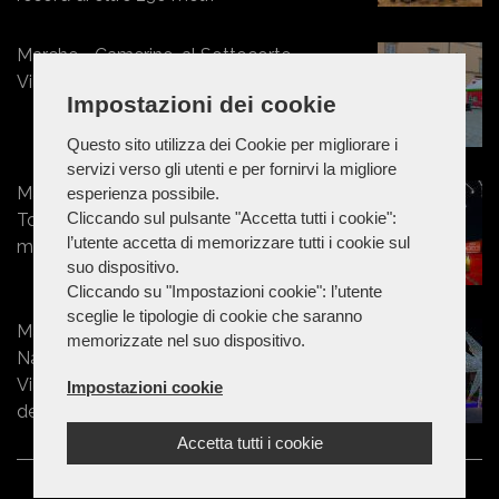
Marche - Camerino, al Sottocorte
Village ecco “Incanto di Natale”
Impostazioni dei cookie
Questo sito utilizza dei Cookie per migliorare i
servizi verso gli utenti e per fornirvi la migliore
Marche - San Severino Christmas
esperienza possibile.
Cliccando sul pulsante "Accetta tutti i cookie":
Town: la festa si anima con
l’utente accetta di memorizzare tutti i cookie sul
majorettes e dj set
suo dispositivo.
Cliccando su "Impostazioni cookie": l’utente
sceglie le tipologie di cookie che saranno
Marche - Camerino accende il
memorizzate nel suo dispositivo.
Natale: l’8 dicembre al Sottocorte
Village la magia dell’accensione
Impostazioni cookie
delle luminarie
Accetta tutti i cookie