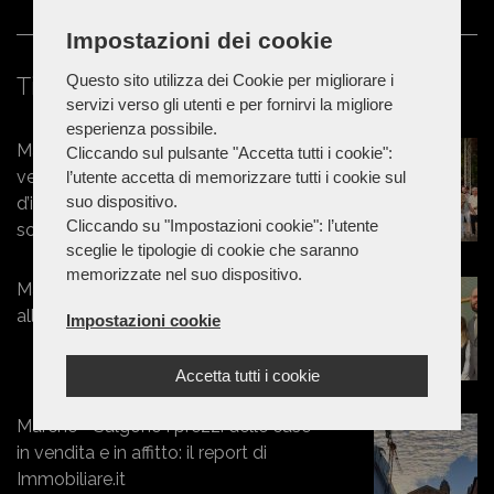
Impostazioni dei cookie
Questo sito utilizza dei Cookie per migliorare i
Ti potrebbe interessare
servizi verso gli utenti e per fornirvi la migliore
esperienza possibile.
Marche - Artigianvetro, 40 anni di
Cliccando sul pulsante "Accetta tutti i cookie":
vetro, sogni e futuro: un compleanno
l’utente accetta di memorizzare tutti i cookie sul
suo dispositivo.
d’impresa tra emozioni, musica e
Cliccando su "Impostazioni cookie": l’utente
sorprese
sceglie le tipologie di cookie che saranno
memorizzate nel suo dispositivo.
Marche - Encomio della Regione
all'Artigianvetro di San Severino
Impostazioni cookie
Accetta tutti i cookie
Marche - Salgono i prezzi delle case
in vendita e in affitto: il report di
Immobiliare.it