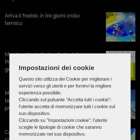
Arriva il freddo, in tre giorni crollo
termico
Marche - Vento forte: allerta della
Protezione Civile per tutta la
Impostazioni dei cookie
giornata di giovedì
Questo sito utilizza dei Cookie per migliorare i
servizi verso gli utenti e per fornirvi la migliore
esperienza possibile.
Meteo. repentino calo delle
Cliccando sul pulsante "Accetta tutti i cookie":
temperature da venerdì: probabili
l’utente accetta di memorizzare tutti i cookie sul
precipitazioni
suo dispositivo.
Cliccando su "Impostazioni cookie": l’utente
sceglie le tipologie di cookie che saranno
Capodanno senza precipitazioni,
memorizzate nel suo dispositivo.
calo delle temperature per l'Epifania