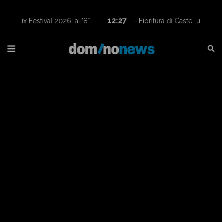
12:27
- Fioritura di Castelluccio, tornano le navette
Contram per raggiungere l’altopiano