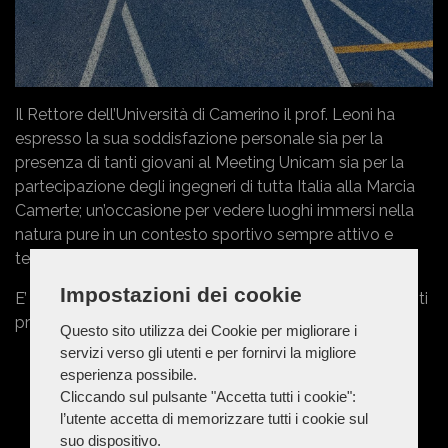
Il Rettore dell’Università di Camerino il prof. Leoni ha
espresso la sua soddisfazione personale sia per la
presenza di tanti giovani al Meeting Unicam sia per la
partecipazione degli ingegneri di tutta Italia alla Marcia
Camerte; un’occasione per vedere luoghi immersi nella
natura pure in un contesto sportivo sempre attivo e
tecnicamente organizzato.
Impostazioni dei cookie
E’ prevista la presenza di molti partecipanti per gli eventi
presentati.
Questo sito utilizza dei Cookie per migliorare i
servizi verso gli utenti e per fornirvi la migliore
esperienza possibile.
Cliccando sul pulsante "Accetta tutti i cookie":
l’utente accetta di memorizzare tutti i cookie sul
suo dispositivo.