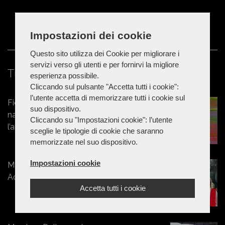
Impostazioni dei cookie
Questo sito utilizza dei Cookie per migliorare i
servizi verso gli utenti e per fornirvi la migliore
Ti potrebbe interessare
esperienza possibile.
Cliccando sul pulsante "Accetta tutti i cookie":
l’utente accetta di memorizzare tutti i cookie sul
Fioritura di Castelluccio, tornano le
suo dispositivo.
navette Contram per raggiungere
Cliccando su "Impostazioni cookie": l’utente
l’altopiano
sceglie le tipologie di cookie che saranno
memorizzate nel suo dispositivo.
Impostazioni cookie
Marche - Estate 2026: al Parco
Acquatico Eldorado in bus
Accetta tutti i cookie