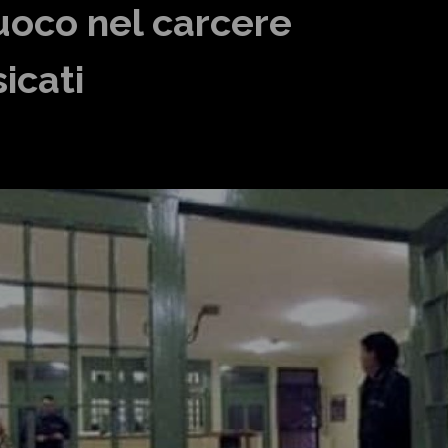
uoco nel carcere
icati