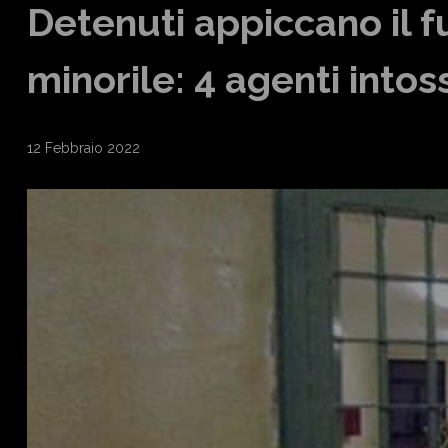
Detenuti appiccano il f
minorile: 4 agenti intoss
12 Febbraio 2022