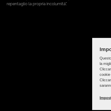
repentaglio la propria incolumità".
Impo
Questo 
la migl
Cliccan
cookie 
Cliccan
sarann
Impost