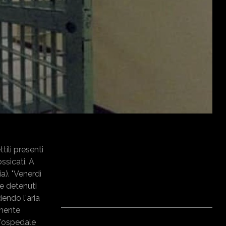
ili presenti
ssicati. A
a). "Venerdì
ue detenuti
dendo l'aria
amente
ll'ospedale