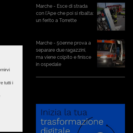
Marche - Esce di strada
con l'Ape che poi si ribalta:
un ferito a Torrette
Marche - 50enne prova a
separare due ragazzini,
ma viene colpito e finisce
in ospedale
rnirvi
 tutti i
e