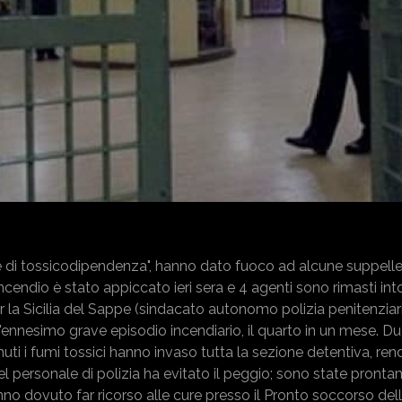
 di tossicodipendenza", hanno dato fuoco ad alcune suppellett
incendio è stato appiccato ieri sera e 4 agenti sono rimasti into
 la Sicilia del Sappe (sindacato autonomo polizia penitenziari
l'ennesimo grave episodio incendiario, il quarto in un mese. D
nuti i fumi tossici hanno invaso tutta la sezione detentiva, ren
del personale di polizia ha evitato il peggio; sono state pront
hanno dovuto far ricorso alle cure presso il Pronto soccorso de