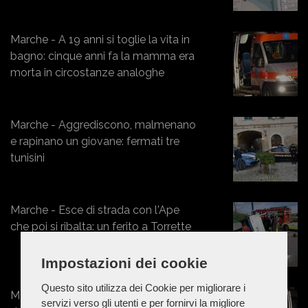
Marche - A 19 anni si toglie la vita in
bagno: cinque anni fa la mamma era
morta in circostanze analoghe
Marche - Aggrediscono, malmenano
e rapinano un giovane: fermati tre
tunisini
Marche - Esce di strada con l'Ape
che poi si ribalta: un ferito a Torrette
Impostazioni dei cookie
Questo sito utilizza dei Cookie per migliorare i
Marche - 50enne prova a separare
servizi verso gli utenti e per fornirvi la migliore