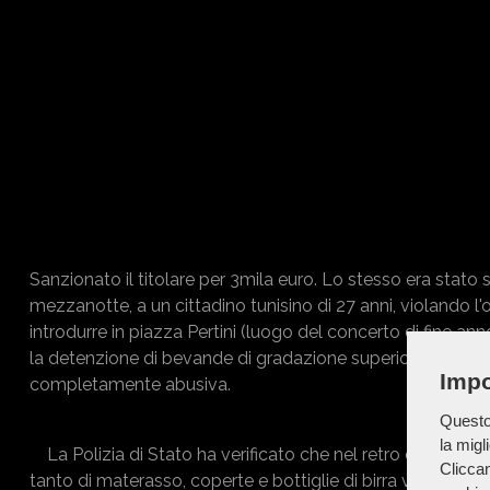
Sanzionato il titolare per 3mila euro. Lo stesso era stato
mezzanotte, a un cittadino tunisino di 27 anni, violando 
introdurre in piazza Pertini (luogo del concerto di fine anno
la detenzione di bevande di gradazione superiore a 5 gradi
Impo
completamente abusiva.
Questo 
la migl
La Polizia di Stato ha verificato che nel retro del negozio
Cliccan
tanto di materasso, coperte e bottiglie di birra vuote, uti