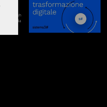
e
nsieme a
el Bangladesh
in quanto, da