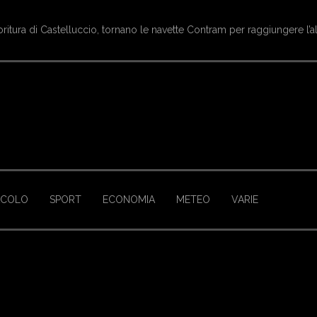
oritura di Castelluccio, tornano le navette Contram per raggiungere l’a
ACOLO
SPORT
ECONOMIA
METEO
VARIE