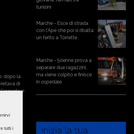
tunisini
Marche - Esce di strada
con l'Ape che poi si ribalta:
un ferito a Torrette
Marche - 50enne prova a
separare due ragazzini,
ma viene colpito e finisce
o, dopo la
in ospedale
vietava di
 l'asporto e
rnirvi
aciglio con
 tutti i
arie, erano