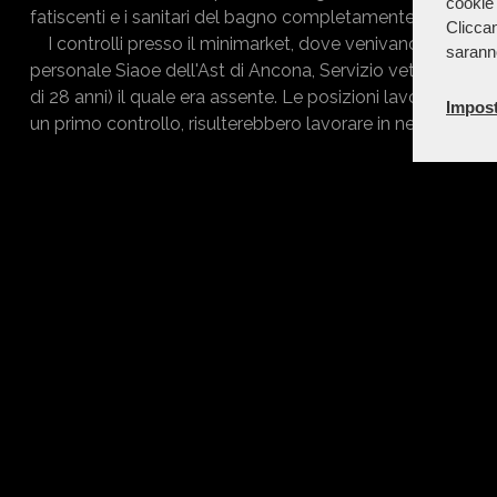
cookie 
fatiscenti e i sanitari del bagno completamente distaccati
Cliccan
I controlli presso il minimarket, dove venivano venduti pr
sarann
personale Siaoe dell'Ast di Ancona, Servizio veterinario,. Al
di 28 anni) il quale era assente. Le posizioni lavorative son
Impost
un primo controllo, risulterebbero lavorare in nero.