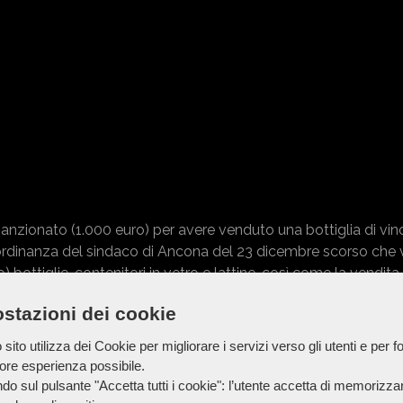
 sanzionato (1.000 euro) per avere venduto una bottiglia di vin
l'ordinanza del sindaco di Ancona del 23 dicembre scorso che 
) bottiglie, contenitori in vetro e lattine, così come la vendita,
. Un'area del locale era dedicata alla lavorazione delle carni
stazioni dei cookie
sito utilizza dei Cookie per migliorare i servizi verso gli utenti e per fo
iore esperienza possibile.
 c'era una cella frigorifera, ormai dismessa, trasformata in gi
do sul pulsante "Accetta tutti i cookie": l’utente accetta di memorizzare
lizzato per bivaccare. I pavimenti, come anche le strutture mur