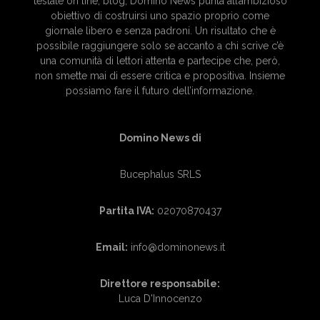
testate on line, blog, Domino News punta all’ambizioso
obiettivo di costruirsi uno spazio proprio come
giornale libero e senza padroni. Un risultato che è
possibile raggiungere solo se accanto a chi scrive c’è
una comunità di lettori attenta e partecipe che, però,
non smette mai di essere critica e propositiva. Insieme
possiamo fare il futuro dell’informazione.
Domino News di
Bucephalus SRLS
Partita IVA:
02070870437
Email:
info@dominonews.it
Direttore responsabile:
Luca D'Innocenzo