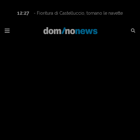
12:27
16:08
- Fioritura di Castelluccio, tornano le navette
Contram per raggiungere l’altopiano
ca