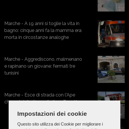
Marche - A 19 anni si toglie la vita in
bagno: cinque anni fa la mamma era
morta in circostanze analoghe
Marche - Aggrediscono, malmenano
e rapinano un giovane: fermati tre
tunisini
Marche - Esce di strada con l'Ape
che poi si ribalta: un ferito a Torrette
Impostazioni dei cookie
Questo sito utilizza dei Cookie per migliorare i