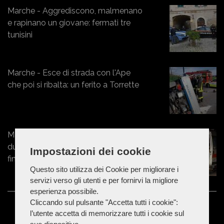
Marche - Aggrediscono, malmenano
e rapinano un giovane: fermati tre
tunisini
Marche - Esce di strada con l'Ape
che poi si ribalta: un ferito a Torrette
Marche - 50enne prova a separare
due ragazzini, ma viene colpito e
Impostazioni dei cookie
finisce in ospedale
Questo sito utilizza dei Cookie per migliorare i
servizi verso gli utenti e per fornirvi la migliore
esperienza possibile.
Cliccando sul pulsante "Accetta tutti i cookie":
l’utente accetta di memorizzare tutti i cookie sul