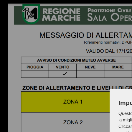
Impo
Questo 
la migl
Cliccan