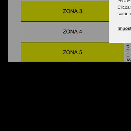
cookie 
Cliccan
sarann
Impost