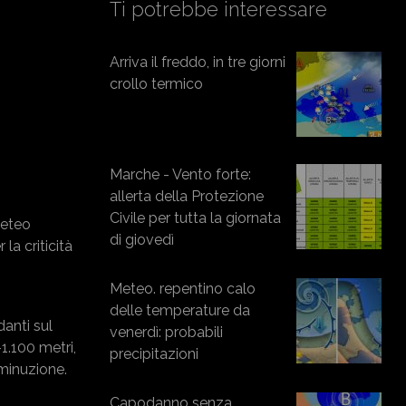
Ti potrebbe interessare
Arriva il freddo, in tre giorni
crollo termico
Marche - Vento forte:
allerta della Protezione
Civile per tutta la giornata
meteo
di giovedì
la criticità
Meteo. repentino calo
delle temperature da
danti sul
venerdì: probabili
1.100 metri,
precipitazioni
iminuzione.
Capodanno senza