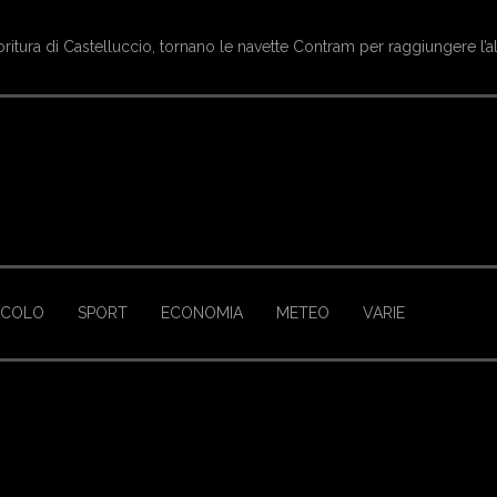
oritura di Castelluccio, tornano le navette Contram per raggiungere l’a
ACOLO
SPORT
ECONOMIA
METEO
VARIE