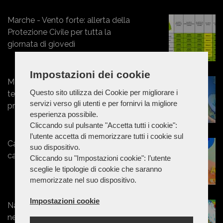
Marche - Vento forte: allerta della
Protezione Civile per tutta la
giornata di giovedì
Impostazioni dei cookie
Meteo. repentino calo delle
Questo sito utilizza dei Cookie per migliorare i
temperature da venerdì: probabili
servizi verso gli utenti e per fornirvi la migliore
precipitazioni
esperienza possibile.
Cliccando sul pulsante "Accetta tutti i cookie":
l’utente accetta di memorizzare tutti i cookie sul
Capodanno senza precipitazioni,
suo dispositivo.
calo delle temperature per l'Epifania
Cliccando su "Impostazioni cookie": l’utente
sceglie le tipologie di cookie che saranno
memorizzate nel suo dispositivo.
Impostazioni cookie
Natale sotto la neve: freddo artico e
nevicate diffuse sul Centro-Sud