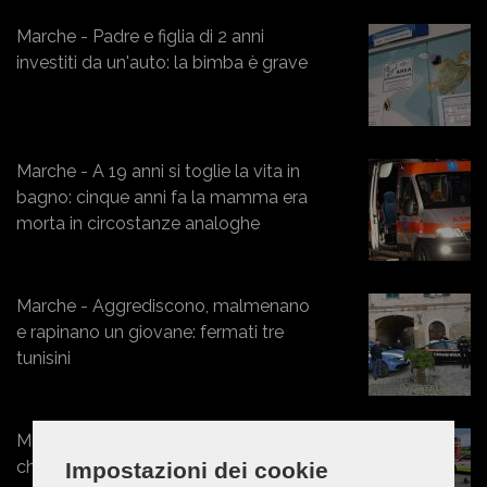
Marche - Padre e figlia di 2 anni
investiti da un'auto: la bimba è grave
Marche - A 19 anni si toglie la vita in
bagno: cinque anni fa la mamma era
morta in circostanze analoghe
Marche - Aggrediscono, malmenano
e rapinano un giovane: fermati tre
tunisini
Marche - Esce di strada con l'Ape
che poi si ribalta: un ferito a Torrette
Impostazioni dei cookie